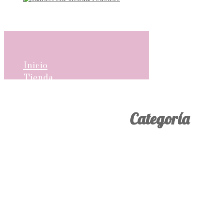
Inicio
Tienda
Tartas
Tartas de Sabores
Categoría
Tartas Decoradas
Tartas
Personalizadas
Números y Letras
Sheetcakes
Galletas
Cupcakes
Cupcakes Decorados
Cupcakes