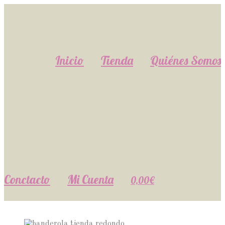
Inicio
Tienda
Quiénes Somos
Conctacto
Mi Cuenta
0,00€