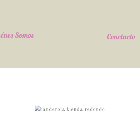
énes Somos
Conctacto