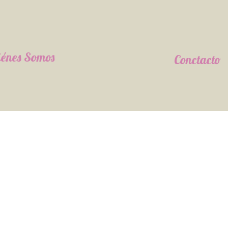
énes Somos
Conctacto