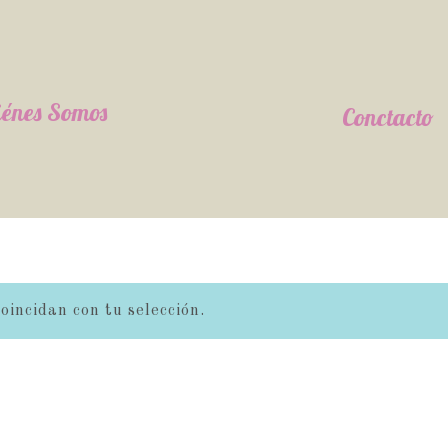
énes Somos
Conctacto
incidan con tu selección.